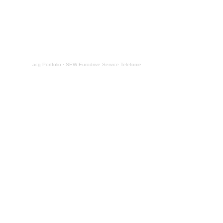
acg Portfolio
·
SEW Eurodrive Service Telefonie