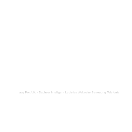
acg Portfolio
·
Dachser Intelligent Logistics Weltweite Betreuung Telefonie