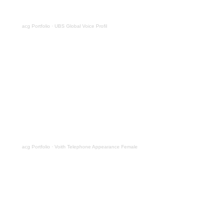
acg Portfolio
·
UBS Global Voice Profil
acg Portfolio
·
Voith Telephone Appearance Female