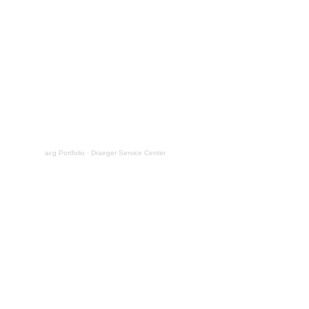
acg Portfolio
·
Draeger Service Center