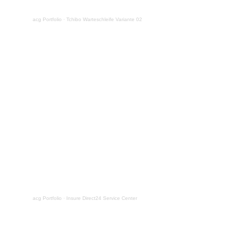
acg Portfolio
·
Tchibo Warteschleife Variante 02
acg Portfolio
·
Insure Direct24 Service Center