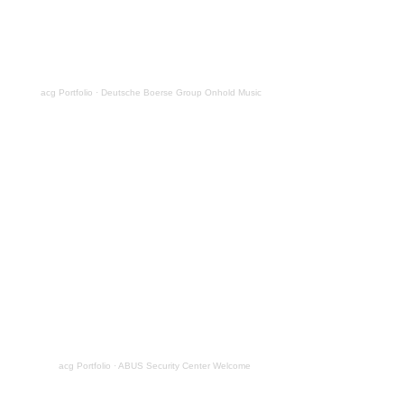
acg Portfolio
·
Deutsche Boerse Group Onhold Music
acg Portfolio
·
ABUS Security Center Welcome