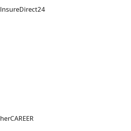
InsureDirect24
herCAREER